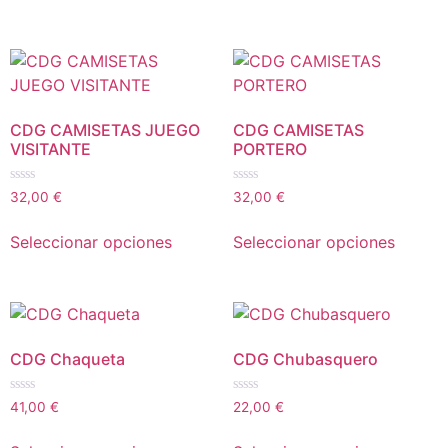
CDG CAMISETAS JUEGO
CDG CAMISETAS
VISITANTE
PORTERO
Valorado
Valorado
32,00
€
32,00
€
con
con
0
0
de
de
Seleccionar opciones
Seleccionar opciones
5
5
CDG Chaqueta
CDG Chubasquero
Valorado
Valorado
41,00
€
22,00
€
con
con
0
0
de
de