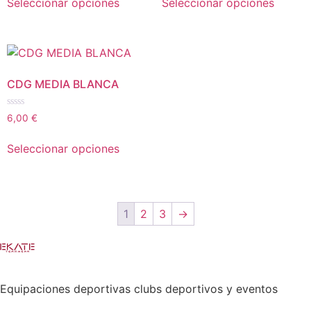
Seleccionar opciones
Seleccionar opciones
5
5
CDG MEDIA BLANCA
Valorado
6,00
€
con
0
de
Seleccionar opciones
5
1
2
3
→
Equipaciones deportivas clubs deportivos y eventos