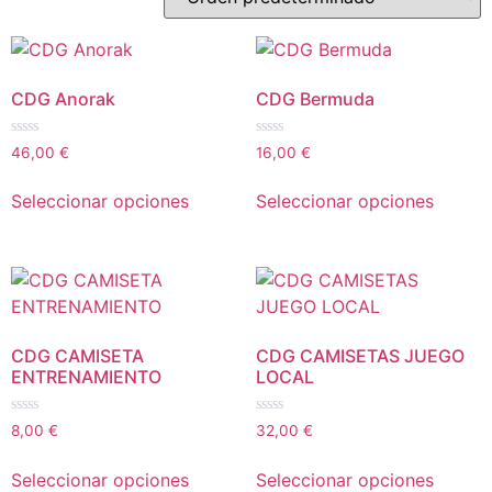
CDG Anorak
CDG Bermuda
Valorado
Valorado
46,00
€
16,00
€
con
con
0
0
de
de
Seleccionar opciones
Seleccionar opciones
5
5
CDG CAMISETA
CDG CAMISETAS JUEGO
ENTRENAMIENTO
LOCAL
Valorado
Valorado
8,00
€
32,00
€
con
con
0
0
de
de
Seleccionar opciones
Seleccionar opciones
5
5