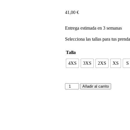
41,00
€
Entrega estimada en 3 semanas
Selecciona las tallas para tus prend
Talla
4XS
3XS
2XS
XS
S
Añadir al carrito