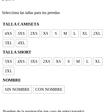
Selecciona las tallas para tus prendas
TALLA CAMISETA
4XS
3XS
2XS
XS
S
M
L
XL
2XL
3XL
4XL
TALLA SHORT
5XS
4XS
3XS
2XS
XS
S
M
L
XL
2XL
NOMBRE
SIN NOMBRE
CON NOMBRE
Nombre de la equipación (en caso de seleccionarlo)