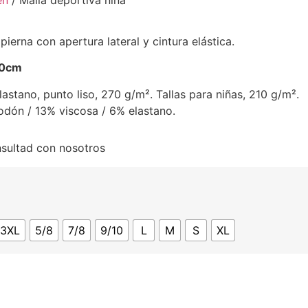
en
/ Malla deportiva niña
ierna con apertura lateral y cintura elástica.
00cm
astano, punto liso, 270 g/m². Tallas para niñas, 210 g/m².
godón / 13% viscosa / 6% elastano.
nsultad con nosotros
3XL
5/8
7/8
9/10
L
M
S
XL