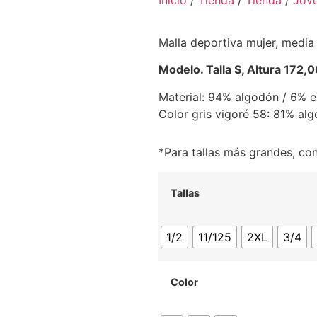
Inicio
/
Tienda
/
Tienda
/
Jov
Malla deportiva mujer, media p
Modelo. Talla S, Altura 172,
Material: 94% algodón / 6% el
Color gris vigoré 58: 81% al
*Para tallas más grandes, co
Tallas
1/2
11/125
2XL
3/4
Color