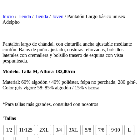
Inicio
/
Tienda
/
Tienda
/
Joven
/ Pantalón Largo básico unisex
Adelpho
Pantalón largo de chándal, con cinturilla ancha ajustable mediante
cordón. Bajos de puño ajustado, costuras reforzadas, bolsillos
laterales con cremallera y bolsillo trasero de esquina con vista
pespunteada.
Modelo. Talla M, Altura 182,00cm
Material: 60% algodón / 40% poliéster, felpa no perchada, 280 g/m².
Color gris vigoré 58: 85% algodón / 15% viscosa.
*Para tallas más grandes, consultad con nosotros
Tallas
1/2
11/125
2XL
3/4
3XL
5/8
7/8
9/10
L