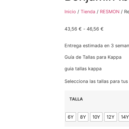
Inicio
/
Tienda
/
RESMON
/ Re
43,56
€
-
46,56
€
Entrega estimada en 3 sema
Guía de Tallas para Kappa
guia tallas kappa
Selecciona las tallas para tu
TALLA
6Y
8Y
10Y
12Y
14Y