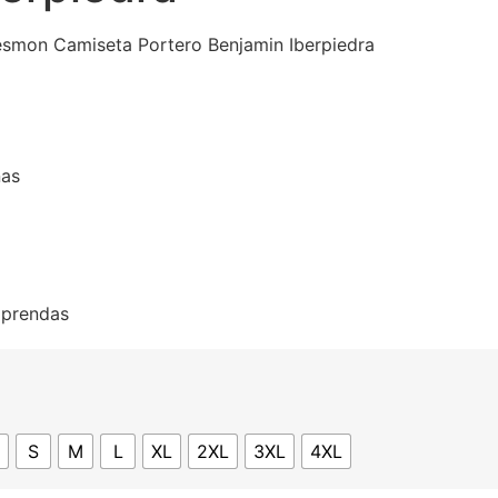
smon Camiseta Portero Benjamin Iberpiedra
nas
s prendas
S
M
L
XL
2XL
3XL
4XL