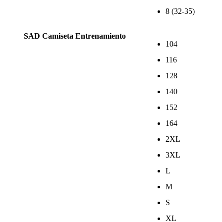
8 (32-35)
SAD Camiseta Entrenamiento
104
116
128
140
152
164
2XL
3XL
L
M
S
XL