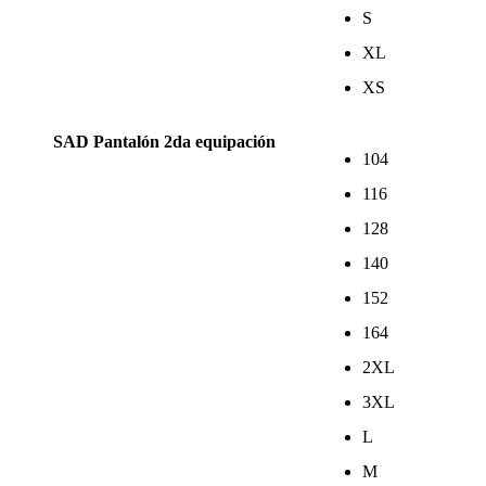
S
XL
XS
SAD Pantalón 2da equipación
104
116
128
140
152
164
2XL
3XL
L
M