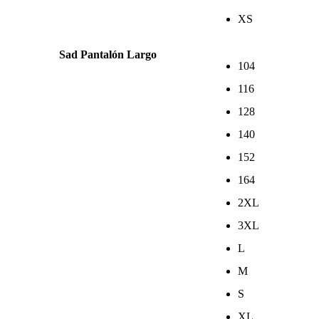
XS
Sad Pantalón Largo
104
116
128
140
152
164
2XL
3XL
L
M
S
XL