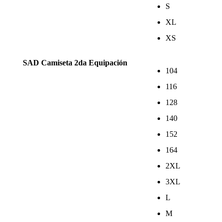
S
XL
XS
SAD Camiseta 2da Equipación
104
116
128
140
152
164
2XL
3XL
L
M