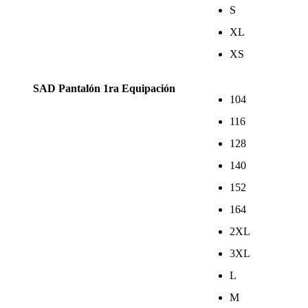
S
XL
XS
SAD Pantalón 1ra Equipación
104
116
128
140
152
164
2XL
3XL
L
M