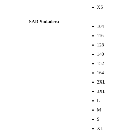
XS
SAD Sudadera
104
116
128
140
152
164
2XL
3XL
L
M
S
XL