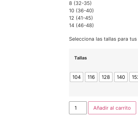
8 (32-35)
10 (36-40)
12 (41-45)
14 (46-48)
Selecciona las tallas para tu
Tallas
104
116
128
140
15
Añadir al carrito