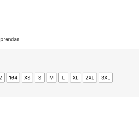
s prendas
2
164
XS
S
M
L
XL
2XL
3XL