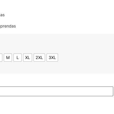
nas
s prendas
M
L
XL
2XL
3XL