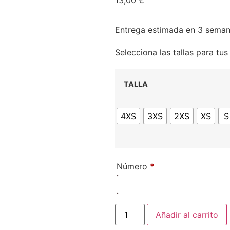
13,00
€
Entrega estimada en 3 sema
Selecciona las tallas para tu
TALLA
4XS
3XS
2XS
XS
S
Número
*
Añadir al carrito