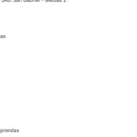
 SAD San Gabriel – Medias 2º
nas
s prendas