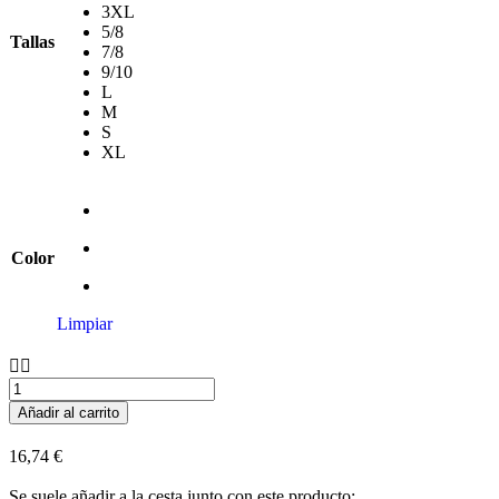
3XL
5/8
Tallas
7/8
9/10
L
M
S
XL
Color
Limpiar
Añadir al carrito
16,74
€
Se suele añadir a la cesta junto con este producto: