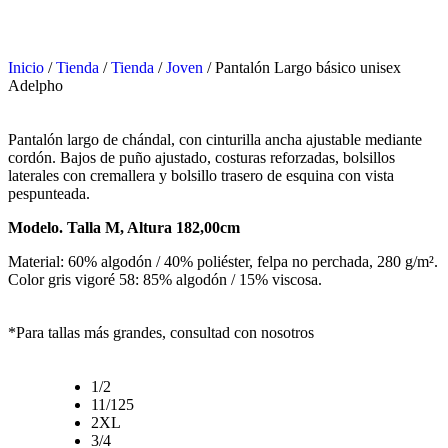
Inicio
/
Tienda
/
Tienda
/
Joven
/ Pantalón Largo básico unisex
Adelpho
Pantalón largo de chándal, con cinturilla ancha ajustable mediante
cordón. Bajos de puño ajustado, costuras reforzadas, bolsillos
laterales con cremallera y bolsillo trasero de esquina con vista
pespunteada.
Modelo. Talla M, Altura 182,00cm
Material: 60% algodón / 40% poliéster, felpa no perchada, 280 g/m².
Color gris vigoré 58: 85% algodón / 15% viscosa.
*Para tallas más grandes, consultad con nosotros
1/2
11/125
2XL
3/4