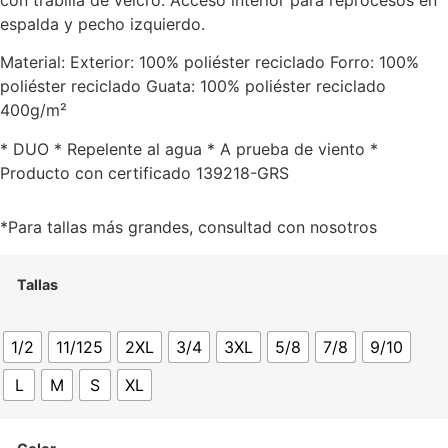
con trabilla de velcro. Acceso interior para reprocesos en
espalda y pecho izquierdo.
Material: Exterior: 100% poliéster reciclado Forro: 100%
poliéster reciclado Guata: 100% poliéster reciclado
400g/m²
* DUO * Repelente al agua * A prueba de viento *
Producto con certificado 139218-GRS
*Para tallas más grandes, consultad con nosotros
Tallas
1/2
11/125
2XL
3/4
3XL
5/8
7/8
9/10
L
M
S
XL